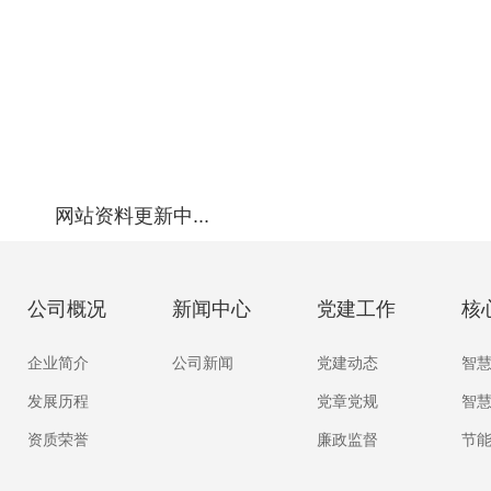
网站资料更新中...
公司概况
新闻中心
党建工作
核
企业简介
公司新闻
党建动态
智
发展历程
党章党规
智
资质荣誉
廉政监督
节