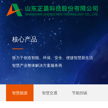
核心产品
致力于创造智能、环保、安全、便捷智慧新生活
智慧产业整体解决方案服务商
智慧能源
智慧交通
节能控碳