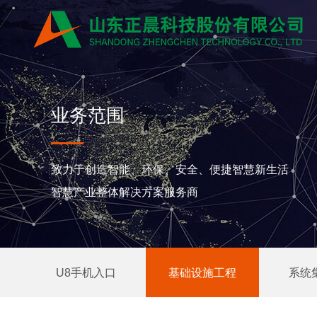
业务范围
致力于创造智能、环保、安全、便捷智慧新生活
智慧产业整体解决方案服务商
U8手机入口
基础设施工程
系统