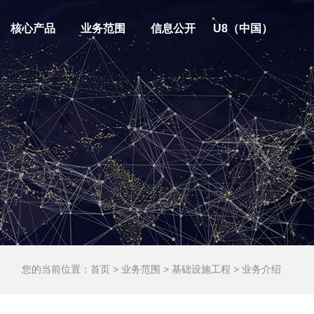
核心产品
业务范围
信息公开
U8（中国）
您的当前位置：
首页
> 业务范围 > 基础设施工程 > 业务介绍