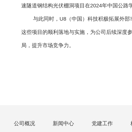
速隧道钢结构光伏棚洞项目
在
2024年中国公
与此同时，U8（中国）科技积极拓展外
这些项目的顺利落地与实施，为公司后续深度
局，提升市场竞争力。
公司概况
新闻中心
党建工作