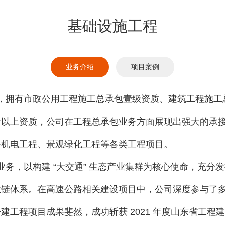
基础设施工程
业务介绍
项目案例
越，拥有市政公用工程施工总承包壹级资质、建筑工程施工
于以上资质，公司在工程总承包业务方面展现出强大的承
路机电工程、景观绿化工程等各类工程项目。
业务，以构建
“大交通” 生态产业集群为核心使命，充分
业链体系。在高速公路相关建设项目中，公司深度参与了
工程项目成果斐然，成功斩获 2021 年度山东省工程