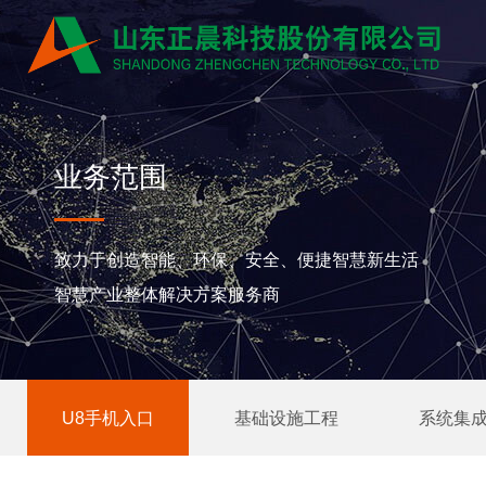
业务范围
致力于创造智能、环保、安全、便捷智慧新生活
智慧产业整体解决方案服务商
U8手机入口
基础设施工程
系统集